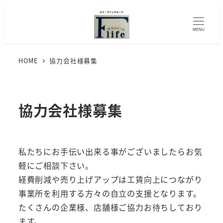
メ
イ
MENU
ン
コ
HOME
協力会社様募集
ン
テ
ン
協力会社様募集
ツ
へ
移
動
私たちにお手伝い出来る事がございましたらお気
軽にご相談下さい。
経費削減や売り上げアップは工賃向上につながり
事業所を利用する方々の自立の支援となります。
たくさんの企業様、店舗様ご協力お待ちしており
ます。